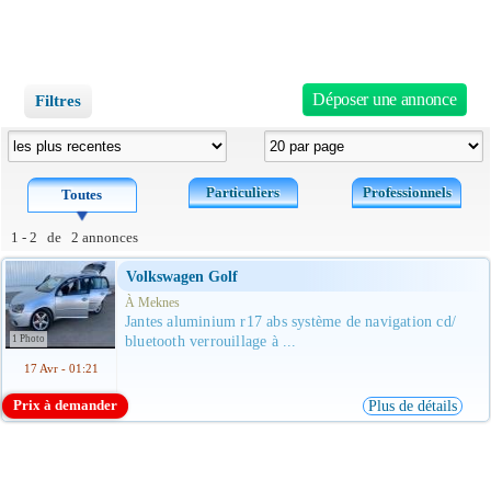
Déposer une annonce
Filtres
Particuliers
Professionnels
Toutes
1 - 2 de 2 annonces
Volkswagen Golf
À Meknes
Jantes aluminium r17 abs système de navigation cd/
1 Photo
bluetooth verrouillage à ...
17 Avr - 01:21
Prix à demander
Plus de détails