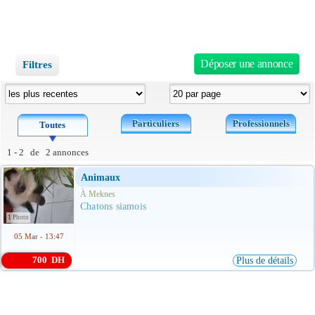
Déposer une annonce
Filtres
Particuliers
Professionnels
Toutes
1 - 2 de 2 annonces
Animaux
À Meknes
Chatons siamois
1 Photo
05 Mar - 13:47
700 DH
Plus de détails