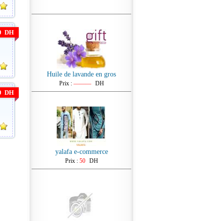
00 DH
Huile de lavande en gros
Prix :
———
DH
00 DH
yalafa e-commerce
Prix :
50
DH