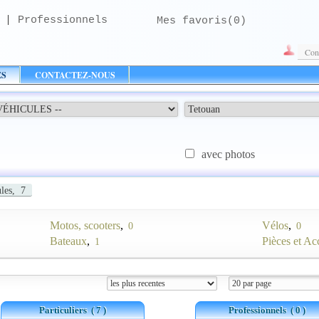
|
Professionnels
Mes favoris(
0
)
Con
ES
CONTACTEZ-NOUS
avec photos
les,
7
Motos, scooters
,
Vélos
,
0
0
Bateaux
,
Pièces et Ac
1
Particuliers
( 7 )
Professionnels
( 0 )