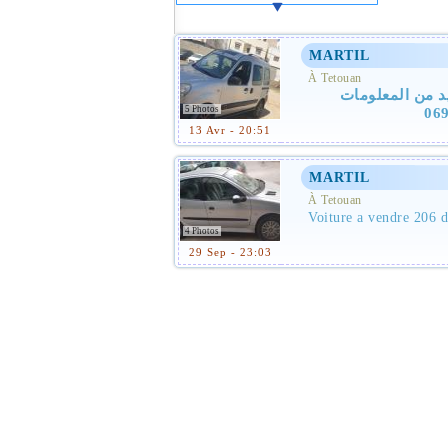
MARTIL
À Tetouan
يد من المعلومات
5 Photos
13 Avr - 20:51
MARTIL
À Tetouan
Voiture a vendre 206 d
4 Photos
29 Sep - 23:03