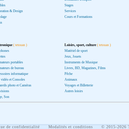
bles
Stages
ration & Design
Services
olage
Cours et Formations
in
ctronique
( tetouan )
Loisirs, sport, culture
( tetouan )
phones
Matériel de sport
ettes
Jeux, Jouets
nateurs portables
Instruments de Musique
nateurs de bureau
Livres, BD, Magazines, Films
ssoires informatique
Pêche
 vidéo et Consoles
Animaux
reils photo et Caméras
Voyages et Billetterie
visions
Autres loisirs
e, Son
que de confidentialité
Modalités et conditions
©
2015-2026 To