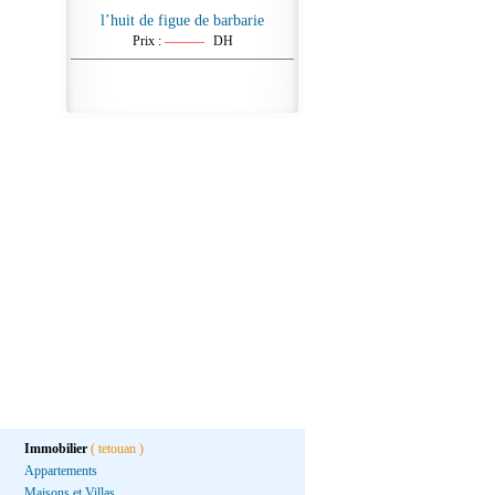
l’huit de figue de barbarie
Prix :
———
DH
Immobilier
( tetouan )
Appartements
Maisons et Villas