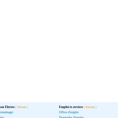
son Electro
( tetouan )
Emploi et services
( tetouan )
troménager
Offres d'emploi
ine
Demandes d'emploi