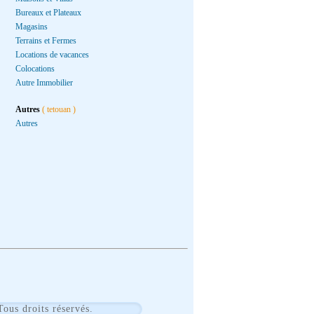
Bureaux et Plateaux
Magasins
Terrains et Fermes
Locations de vacances
Colocations
Autre Immobilier
Autres
( tetouan )
Autres
us droits réservés.