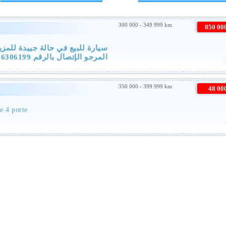
300 000 - 349 999 km
850 0
سيارة للبيع في حالة جييدة للمز
المرجو الإتصال بالرقم 0696306199
350 000 - 399 999 km
48 0
e 4 porte