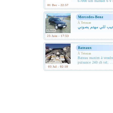
67000 km manuel 6 v i
01 Dec - 22:57
Mercedes-Benz
À Tetouan
ها حتى عيب للي مهتم يصوني
4 Photos
25 Juin - 17:53
Bateaux
À Tetouan
Bateau maxim à vendr
5 Photos
puisance 240 ch tel; ...
03 Jul - 02:18