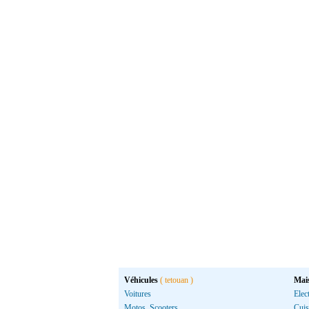
Véhicules
( tetouan )
Mai
Voitures
Elec
Motos, Scooters
Cuis