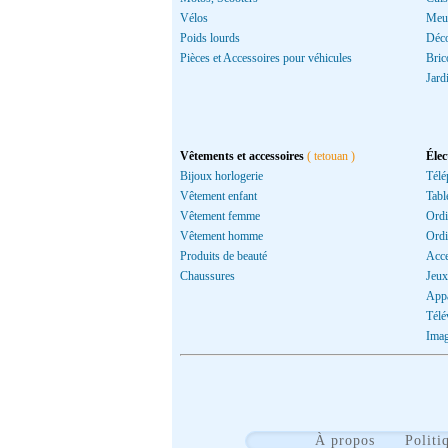
Vélos
Meu
Poids lourds
Déco
Pièces et Accessoires pour véhicules
Bric
Jard
Vêtements et accessoires
( tetouan )
Éle
Bijoux horlogerie
Télé
Vêtement enfant
Tabl
Vêtement femme
Ordi
Vêtement homme
Ordi
Produits de beauté
Acce
Chaussures
Jeux
Appa
Télé
Imag
À propos
Politi