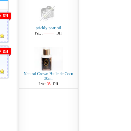
00 DH
prickly pear oil
Prix :
———
DH
00 DH
Natural Crown Huile de Coco
30ml
Prix :
35
DH