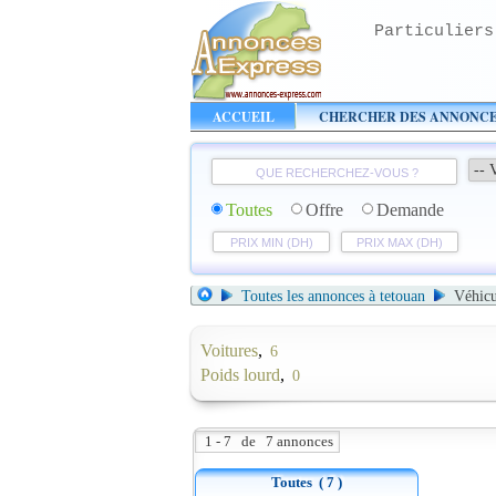
Particuliers
ACCUEIL
CHERCHER DES ANNONC
Toutes
Offre
Demande
Toutes les annonces à tetouan
Véhicu
Voitures
,
6
Poids lourd
,
0
1 - 7 de 7 annonces
Toutes
( 7 )