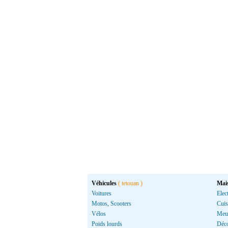
Véhicules
( tetouan )
Mai
Voitures
Elec
Motos, Scooters
Cuis
Vélos
Meu
Poids lourds
Déco