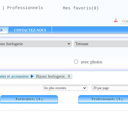
|
Professionnels
Mes favoris(
0
)
Con
ES
CONTACTEZ-NOUS
avec photos
ts et accessoires
Bijoux horlogerie, 0
Particuliers
( 0 )
Professionnels
( 0 )