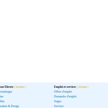
son Electro
( tetouan )
Emploi et services
( tetouan )
troménager
Offres d'emploi
ine
Demandes d'emploi
bles
Stages
ration & Design
Services