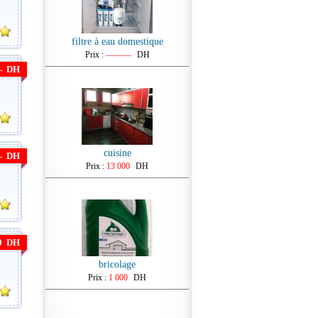
filtre à eau domestique
Prix :
———
DH
—
DH
cuisine
—
DH
Prix :
13 000
DH
0 DH
bricolage
Prix :
1 000
DH