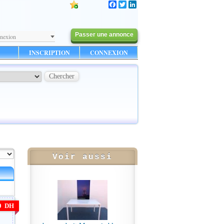
Facebook
Twitter
LinkedIn
Passer une annonce
nexion
INSCRIPTION
CONNEXION
Voir aussi
00 DH