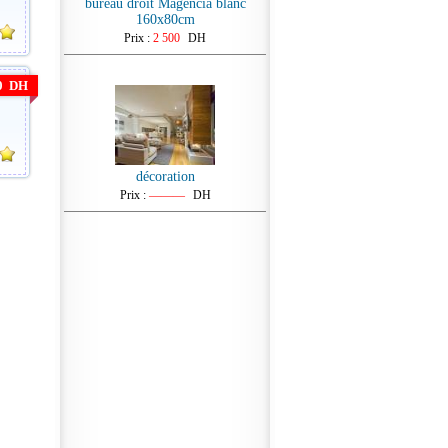
bureau droit Magencia blanc
160x80cm
Prix :
2 500
DH
00 DH
décoration
Prix :
———
DH