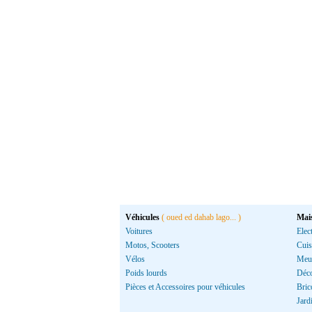
Véhicules
( oued ed dahab lago... )
Mai
Voitures
Elec
Motos, Scooters
Cuis
Vélos
Meu
Poids lourds
Déco
Pièces et Accessoires pour véhicules
Bric
Jard