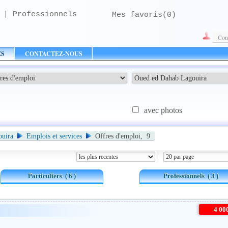
|
Professionnels
Mes favoris(
0
)
Con
ES
CONTACTEZ-NOUS
avec photos
gouira
Emplois et services
Offres d'emploi, 9
Particuliers
( 6 )
Professionnels
( 3 )
4 0