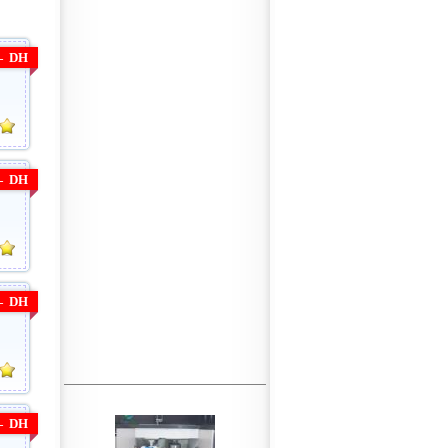
—
DH
—
DH
—
DH
—
DH