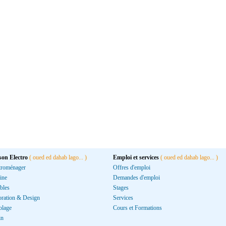
son Electro
( oued ed dahab lago... )
Emploi et services
( oued ed dahab lago... )
troménager
Offres d'emploi
ine
Demandes d'emploi
bles
Stages
ration & Design
Services
olage
Cours et Formations
in