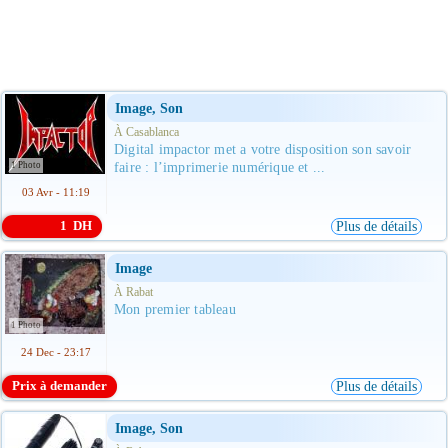
Image, Son
À Casablanca
Digital impactor met a votre disposition son savoir
1 Photo
faire : l’imprimerie numérique et ...
03 Avr - 11:19
1 DH
Plus de détails
Image
À Rabat
Mon premier tableau
1 Photo
24 Dec - 23:17
Prix à demander
Plus de détails
Image, Son