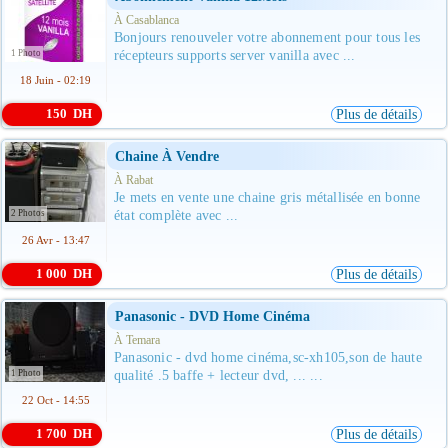
À Casablanca
Bonjours renouveler votre abonnement pour tous les
1 Photo
récepteurs supports server vanilla avec ...
18 Juin - 02:19
150 DH
Plus de détails
Chaine À Vendre
À Rabat
Je mets en vente une chaine gris métallisée en bonne
2 Photos
état complète avec ...
26 Avr - 13:47
1 000 DH
Plus de détails
Panasonic - DVD Home Cinéma
À Temara
Panasonic - dvd home cinéma,sc-xh105,son de haute
1 Photo
qualité .5 baffe + lecteur dvd, ... ...
22 Oct - 14:55
1 700 DH
Plus de détails