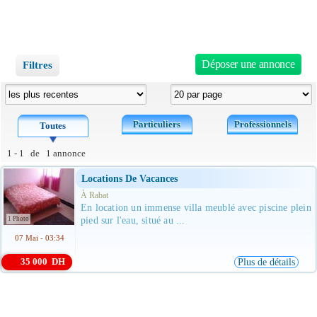
Déposer une annonce
Filtres
Particuliers
Professionnels
Toutes
1 - 1 de 1 annonce
Locations De Vacances
À Rabat
En location un immense villa meublé avec piscine plein
1 Photo
pied sur l'eau, situé au ...
07 Mai - 03:34
35 000 DH
Plus de détails