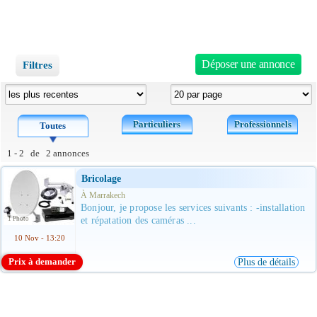
Déposer une annonce
Filtres
Particuliers
Professionnels
Toutes
1 - 2 de 2 annonces
Bricolage
À Marrakech
Bonjour, je propose les services suivants : -installation
1 Photo
et répatation des caméras ...
10 Nov - 13:20
Prix à demander
Plus de détails