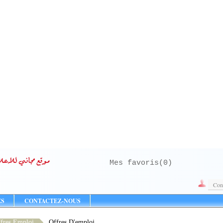
Mes favoris(
0
)
Con
ES
CONTACTEZ-NOUS
fres Emploi
Offres D'emploi