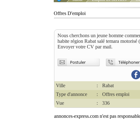
Offres D'emploi
Nous cherchons un jeune homme commerci
habite région Rabat salé temara motorisé 
Envoyer votre CV par mail.
Postuler
Téléphoner
Ville
:
Rabat
Type d'annonce
:
Offres emploi
Vue
:
336
annonces-express.com n'est pas responsable 