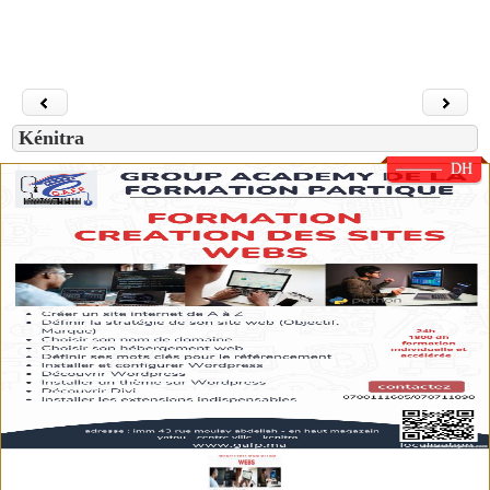
Kénitra
——— DH