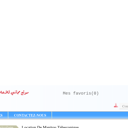
Mes favoris(
0
)
Con
ES
CONTACTEZ-NOUS
ricolage
Location De Manitou Télescopique