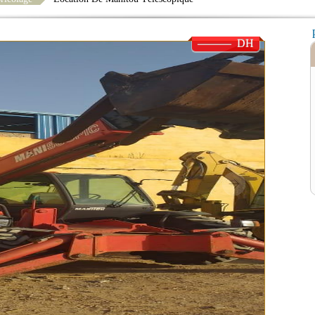
——— DH