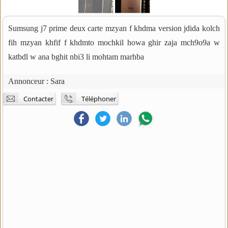
Sumsung j7 prime deux carte mzyan f khdma version jdida kolch
fih mzyan khfif f khdmto mochkil howa ghir zaja mch9o9a w
katbdl w ana bghit nbi3 li mohtam marhba
Annonceur :
Sara
Contacter
Téléphoner