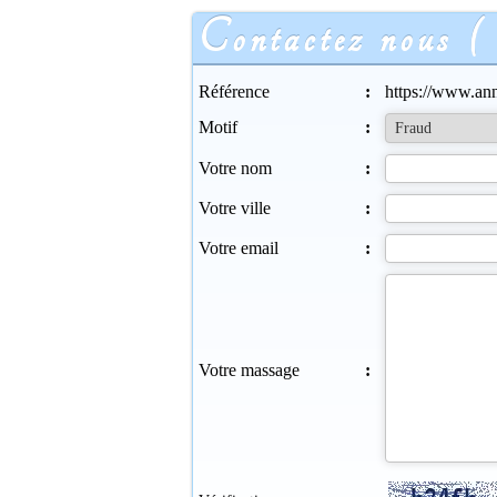
Contactez nous (
Référence
:
https://www.an
Motif
:
Votre nom
:
Votre ville
:
Votre email
:
Votre massage
: